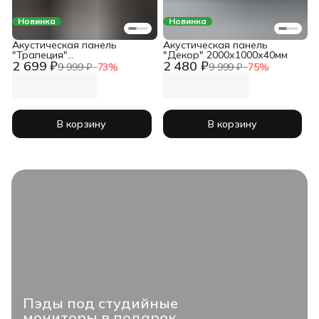
Новинка
Новинка
Акустическая панель
Акустическая панель
"Трапеция"
"Декор" 2000х1000х40мм
2 699 ₽
2 480 ₽
2000х1000х50мм
9 999 ₽
−
73
%
9 999 ₽
−
75
%
В корзину
В корзину
Пэды под студийные
мониторы в подарок