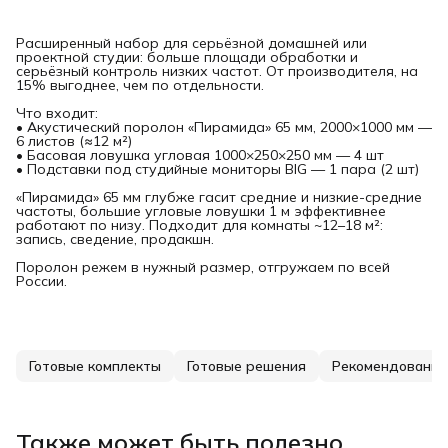
Расширенный набор для серьёзной домашней или
проектной студии: больше площади обработки и
серьёзный контроль низких частот. От производителя, на
15% выгоднее, чем по отдельности.
Что входит:
• Акустический поролон «Пирамида» 65 мм, 2000×1000 мм —
6 листов (≈12 м²)
• Басовая ловушка угловая 1000×250×250 мм — 4 шт
• Подставки под студийные мониторы BIG — 1 пара (2 шт)
«Пирамида» 65 мм глубже гасит средние и низкие-средние
частоты, большие угловые ловушки 1 м эффективнее
работают по низу. Подходит для комнаты ~12–18 м²:
запись, сведение, продакшн.
Поролон режем в нужный размер, отгружаем по всей
России.
Готовые комплекты
Готовые решения
Рекомендованны
Также может быть полезно