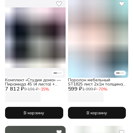
Комплект «Студия дома» —
Поролон мебельный
Пирамида 45 (4 листа) +
ST1825 лист 2х1м толщина
7 812 ₽
599 ₽
бас-ловушки (4 шт) +
20мм белый
9 191 ₽
−
15
%
1 999 ₽
−
70
%
подставки под мониторы
В корзину
В корзину