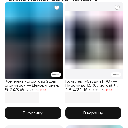
Комплект «Стартовый для
Комплект «Студия PRO» —
стримера» — Декор-панели
Пирамида 65 (6 листов) +
5 743 ₽
13 421 ₽
40 мм (2 листа) + бас-
большие бас-ловушки (4
6 757 ₽
−
15
%
15 789 ₽
−
15
%
ловушки (2 шт) + подставки
шт) + подставки BIG
под мониторы
В корзину
В корзину