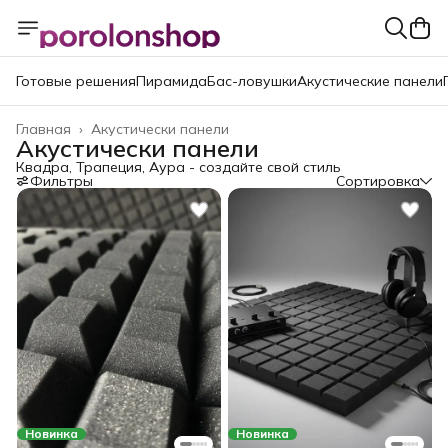
Готовые решения
Пирамида
Бас-ловушки
Акустические панели
Главная
›
Акустически панели
Акустически панели
Квадра, Трапеция, Аура - создайте свой стиль
Фильтры
Сортировка
Новинка
Новинка