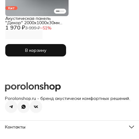
Хит
Акустическая панель
"Декор" 2000х1000х30мм
1 970 ₽
черный
3 999 ₽
−
51
%
В корзину
Porolonshop.ru - бренд акустически комфортных решений.
Контакты
Склад