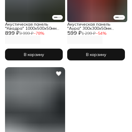
Акустическая панель
Акустическая панель
"Квадра" 1000х500х50мм
"Аура" 300х300х50мм
899 ₽
599 ₽
черный
комплект 4шт черный
3 999 ₽
−
78
%
1 299 ₽
−
54
%
В корзину
В корзину