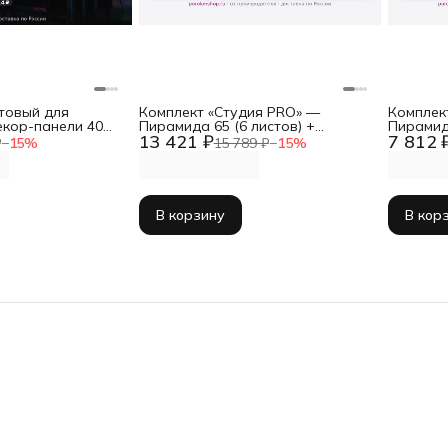
товый для
Комплект «Студия PRO» —
Комплек
кор-панели 40
Пирамида 65 (6 листов) +
Пирамида
13 421 ₽
7 812 
бас-ловушки (2 шт)
большие бас-ловушки (4 шт) +
ловушки 
₽
−
15
%
15 789 ₽
−
15
%
д мониторы
подставки BIG
монито
В корзину
В кор