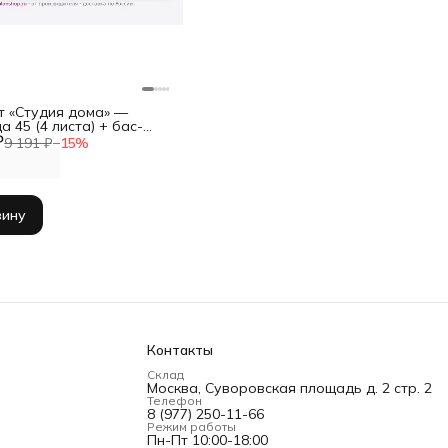
т «Студия дома» —
 45 (4 листа) + бас-
₽
(4 шт) + подставки под
9 191 ₽
−
15
%
ры
зину
Контакты
Склад
Москва, Суворовская площадь д. 2 стр. 2
Телефон
8 (977) 250-11-66
Режим работы
Пн-Пт 10:00-18:00