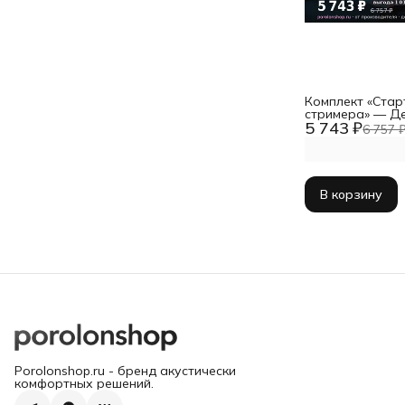
Комплект «Стар
стримера» — Де
5 743 ₽
мм (2 листа) + 
6 757 
+ подставки по
В корзину
Porolonshop.ru - бренд акустически
комфортных решений.