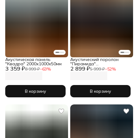
Акустическая панель
Акустический поролон
"Квадра" 2000х1000х50мм
"Пирамида"
3 359 ₽
2 899 ₽
2000х1000х115мм черный
8 999 ₽
−
63
%
5 999 ₽
−
52
%
В корзину
В корзину