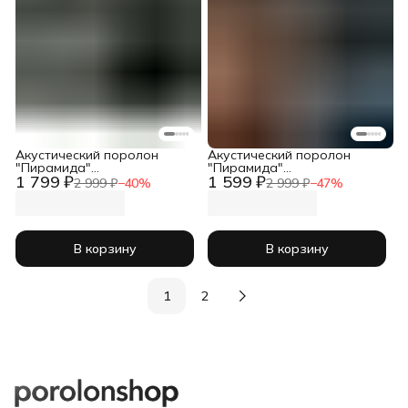
Акустический поролон
Акустический поролон
"Пирамида"
"Пирамида"
1 799 ₽
1 599 ₽
2000х1000х65мм черный
2000х1000х45мм черный
2 999 ₽
−
40
%
2 999 ₽
−
47
%
В корзину
В корзину
1
2