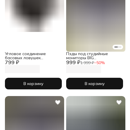
Угловое соединение
Пэды под студийные
басовых ловушек
мониторы BIG
799 ₽
999 ₽
300х300х300мм
260х370х45мм
1 999 ₽
−
50
%
В корзину
В корзину