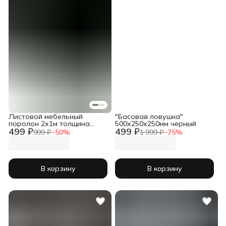
Листовой мебельный
"Басовая ловушка"
поролон 2х1м толщина
500х250х250мм черный
499 ₽
499 ₽
10мм
999 ₽
−
50
%
1 999 ₽
−
75
%
В корзину
В корзину