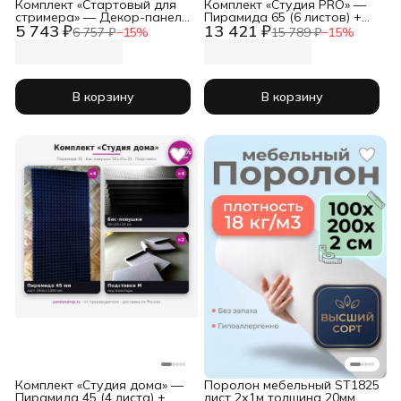
Комплект «Стартовый для
Комплект «Студия PRO» —
стримера» — Декор-панели
Пирамида 65 (6 листов) +
5 743 ₽
13 421 ₽
40 мм (2 листа) + бас-
большие бас-ловушки (4
6 757 ₽
−
15
%
15 789 ₽
−
15
%
ловушки (2 шт) + подставки
шт) + подставки BIG
под мониторы
В корзину
В корзину
Комплект «Студия дома» —
Поролон мебельный ST1825
Пирамида 45 (4 листа) +
лист 2х1м толщина 20мм