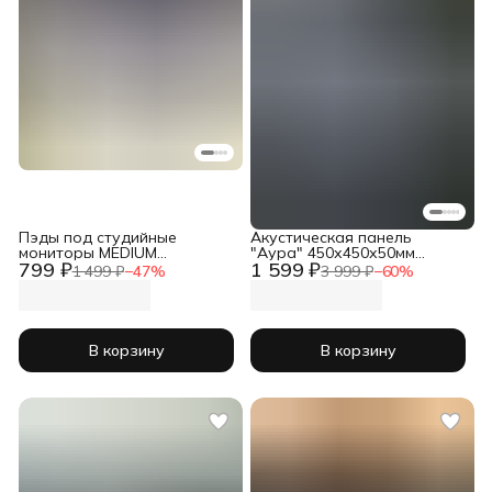
Пэды под студийные
Акустическая панель
мониторы MEDIUM
"Аура" 450х450х50мм
799 ₽
1 599 ₽
210х295х40
комплект 4шт
1 499 ₽
−
47
%
3 999 ₽
−
60
%
В корзину
В корзину