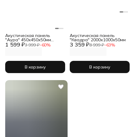
Акустическая панель
Акустическая панель
"Аура" 450х450х50мм
"Квадра" 2000х1000х50мм
1 599 ₽
3 359 ₽
комплект 4шт
3 999 ₽
−
60
%
8 999 ₽
−
63
%
В корзину
В корзину