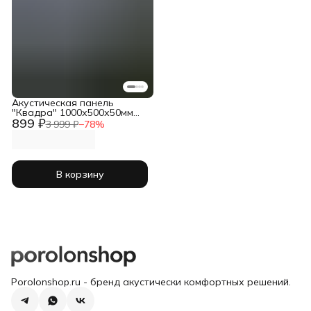
Акустическая панель
"Квадра" 1000х500х50мм
899 ₽
черный
3 999 ₽
−
78
%
В корзину
Porolonshop.ru - бренд акустически комфортных решений.