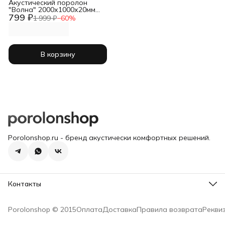
Акустический поролон
"Волна" 2000х1000х20мм
799 ₽
черный
1 999 ₽
−
60
%
В корзину
Porolonshop.ru - бренд акустически комфортных решений.
Контакты
Склад
Москва, Суворовская площадь д. 2 стр. 2
Porolonshop © 2015
Оплата
Доставка
Правила возврата
Рекви
Телефон
8 (977) 250-11-66
Режим работы