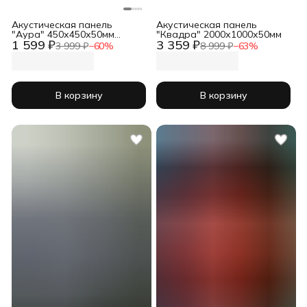
Акустическая панель
Акустическая панель
"Аура" 450х450х50мм
"Квадра" 2000х1000х50мм
1 599 ₽
3 359 ₽
комплект 4шт
3 999 ₽
−
60
%
8 999 ₽
−
63
%
В корзину
В корзину