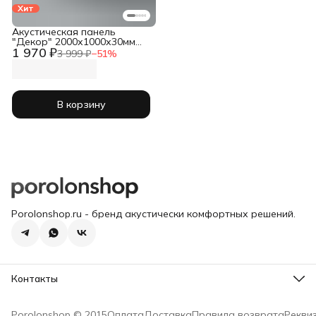
Хит
Акустическая панель
"Декор" 2000х1000х30мм
1 970 ₽
черный
3 999 ₽
−
51
%
В корзину
Porolonshop.ru - бренд акустически комфортных решений.
Контакты
Склад
Москва, Суворовская площадь д. 2 стр. 2
Porolonshop © 2015
Оплата
Доставка
Правила возврата
Рекви
Телефон