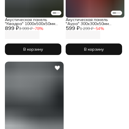
Акустическая панель
Акустическая панель
"Квадра" 1000х500х50мм
"Аура" 300х300х50мм
899 ₽
599 ₽
черный
комплект 4шт черный
3 999 ₽
−
78
%
1 299 ₽
−
54
%
В корзину
В корзину