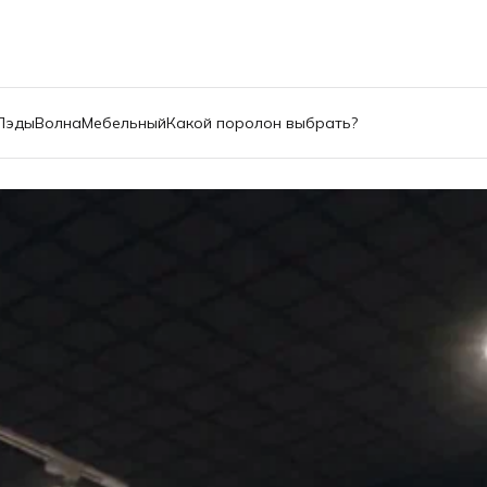
Пэды
Волна
Мебельный
Какой поролон выбрать?