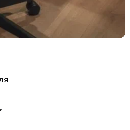
ля
 и