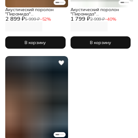
Акустический поролон
Акустический поролон
"Пирамида"
"Пирамида"
2 899 ₽
1 799 ₽
2000х1000х115мм черный
2000х1000х65мм черный
5 999 ₽
−
52
%
2 999 ₽
−
40
%
В корзину
В корзину