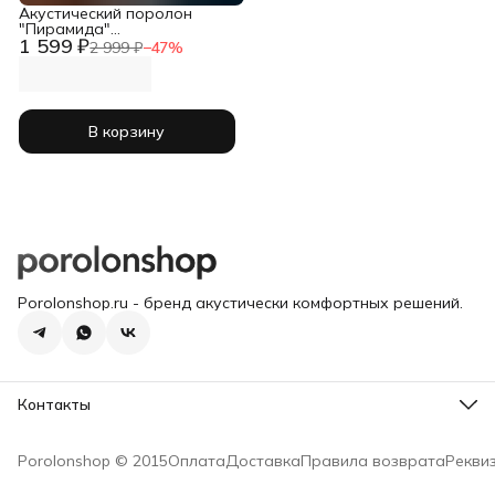
Акустический поролон
"Пирамида"
1 599 ₽
2000х1000х45мм черный
2 999 ₽
−
47
%
В корзину
Porolonshop.ru - бренд акустически комфортных решений.
Контакты
Склад
Москва, Суворовская площадь д. 2 стр. 2
Porolonshop © 2015
Оплата
Доставка
Правила возврата
Рекви
Телефон
8 (977) 250-11-66
Режим работы